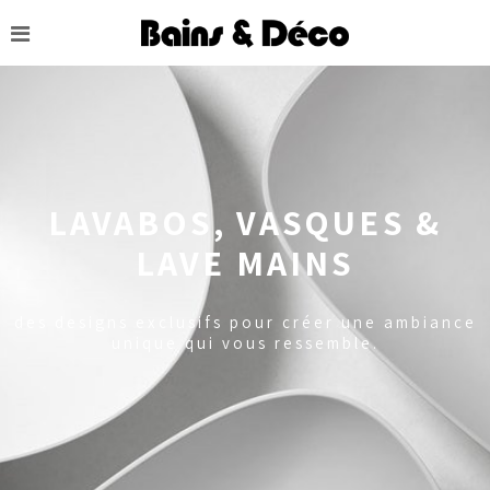
LAVABOS, VASQUES &
LAVE MAINS
des designs exclusifs pour créer une ambiance
unique qui vous ressemble.